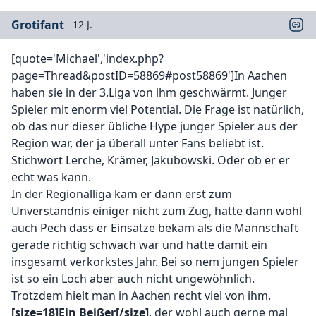
Grotifant
12 J.
[quote='Michael','index.php?
page=Thread&postID=58869#post58869']In Aachen
haben sie in der 3.Liga von ihm geschwärmt. Junger
Spieler mit enorm viel Potential. Die Frage ist natürlich,
ob das nur dieser übliche Hype junger Spieler aus der
Region war, der ja überall unter Fans beliebt ist.
Stichwort Lerche, Krämer, Jakubowski. Oder ob er er
echt was kann.
In der Regionalliga kam er dann erst zum
Unverständnis einiger nicht zum Zug, hatte dann wohl
auch Pech dass er Einsätze bekam als die Mannschaft
gerade richtig schwach war und hatte damit ein
insgesamt verkorkstes Jahr. Bei so nem jungen Spieler
ist so ein Loch aber auch nicht ungewöhnlich.
Trotzdem hielt man in Aachen recht viel von ihm.
[size=18]Ein Beißer[/size]
, der wohl auch gerne mal