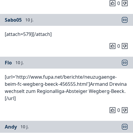
0
Sabo05
10 J.
[attach=579][/attach]
0
Flo
10 J.
[url='http://www.fupa.net/berichte/neuzugaenge-
beim-fc-wegberg-beeck-456555.html']Armand Drevina
wechselt zum Regionalliga-Absteiger Wegberg-Beeck.
[/url]
0
Andy
10 J.