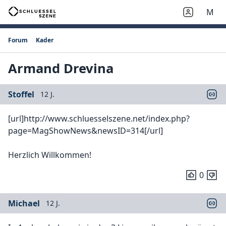
M
Forum
Kader
Armand Drevina
Stoffel
12 J.
[url]http://www.schluesselszene.net/index.php?
page=MagShowNews&newsID=314[/url]
Herzlich Willkommen!
0
Michael
12 J.