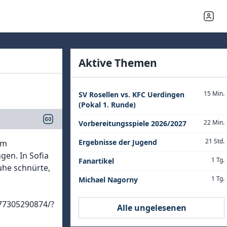
Aktive Themen
15 Min.
SV Rosellen vs. KFC Uerdingen
(Pokal 1. Runde)
22 Min.
Vorbereitungsspiele 2026/2027
21 Std.
Ergebnisse der Jugend
am
en. In Sofia
1 Tg.
Fanartikel
uhe schnürte,
1 Tg.
Michael Nagorny
77305290874/?
Alle ungelesenen