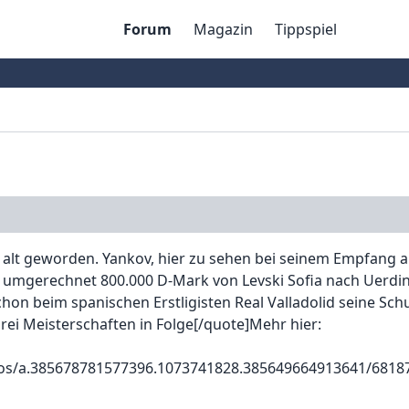
Forum
Magazin
Tippspiel
re alt geworden. Yankov, hier zu sehen bei seinem Empfang 
umgerechnet 800.000 D-Mark von Levski Sofia nach Uerding
chon beim spanischen Erstligisten Real Valladolid seine Sch
drei Meisterschaften in Folge[/quote]Mehr hier:
tos/a.385678781577396.1073741828.385649664913641/6818