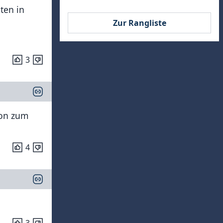
ten in
Zur Rangliste
.
3
son zum
4
3