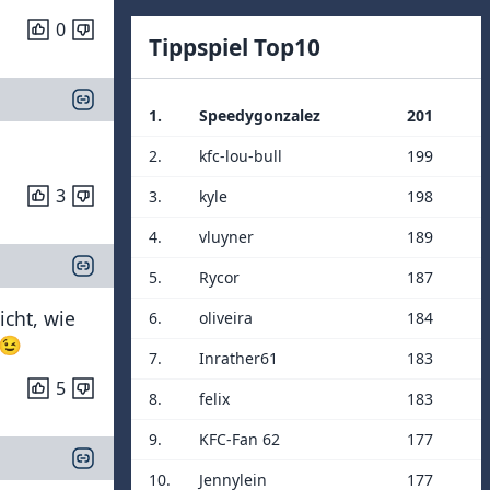
0
Tippspiel Top10
1.
Speedygonzalez
201
2.
kfc-lou-bull
199
3
3.
kyle
198
4.
vluyner
189
5.
Rycor
187
icht, wie
6.
oliveira
184
 😉
7.
Inrather61
183
5
8.
felix
183
9.
KFC-Fan 62
177
10.
Jennylein
177