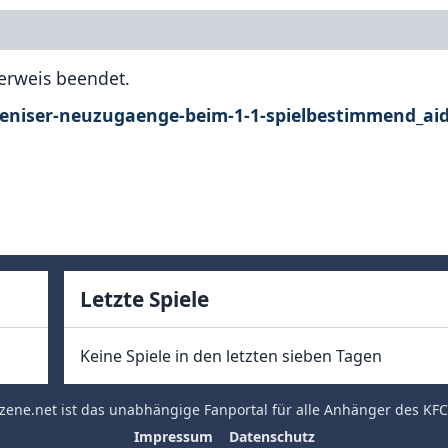
verweis beendet.
oeniser-neuzugaenge-beim-1-1-spielbestimmend_aid
Letzte Spiele
Keine Spiele in den letzten sieben Tagen
zene.net
ist das unabhängige Fanportal für alle Anhänger des
KFC
Impressum
Datenschutz