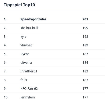
Tippspiel Top10
1.
Speedygonzalez
201
2.
kfc-lou-bull
199
3.
kyle
198
4.
vluyner
189
5.
Rycor
187
6.
oliveira
184
7.
Inrather61
183
8.
felix
183
9.
KFC-Fan 62
177
10.
Jennylein
177