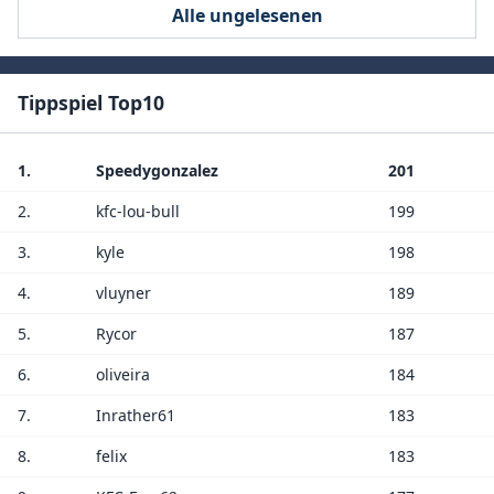
Alle ungelesenen
Tippspiel Top10
1.
Speedygonzalez
201
2.
kfc-lou-bull
199
3.
kyle
198
4.
vluyner
189
5.
Rycor
187
6.
oliveira
184
7.
Inrather61
183
8.
felix
183