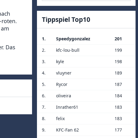
nach
Tippspiel Top10
-roten.
l am
1.
Speedygonzalez
201
r. Das
2.
kfc-lou-bull
199
3.
kyle
198
4.
vluyner
189
5.
Rycor
187
6.
oliveira
184
7.
Inrather61
183
8.
felix
183
9.
KFC-Fan 62
177