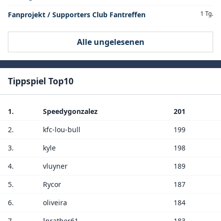
1 Tg.
Fanprojekt / Supporters Club Fantreffen
Alle ungelesenen
Tippspiel Top10
1.
Speedygonzalez
201
2.
kfc-lou-bull
199
3.
kyle
198
4.
vluyner
189
5.
Rycor
187
6.
oliveira
184
7.
Inrather61
183