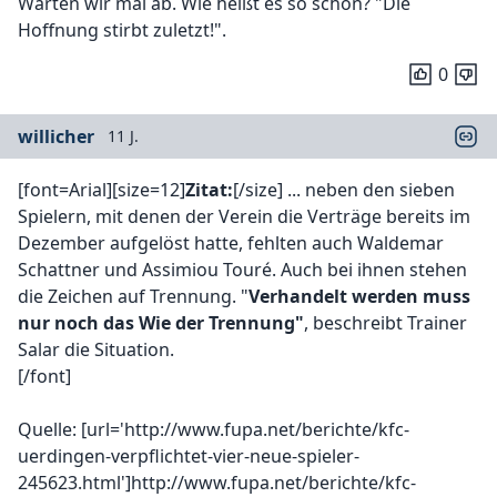
Warten wir mal ab. Wie heißt es so schön? "Die
Hoffnung stirbt zuletzt!".
0
willicher
11 J.
[font=Arial][size=12]
Zitat:
[/size] ... neben den sieben
Spielern, mit denen der Verein die Verträge bereits im
Dezember aufgelöst hatte, fehlten auch Waldemar
Schattner und Assimiou Touré. Auch bei ihnen stehen
die Zeichen auf Trennung. "
Verhandelt werden muss
nur noch das Wie der Trennung"
, beschreibt Trainer
Salar die Situation.
[/font]
Quelle: [url='http://www.fupa.net/berichte/kfc-
uerdingen-verpflichtet-vier-neue-spieler-
245623.html']http://www.fupa.net/berichte/kfc-