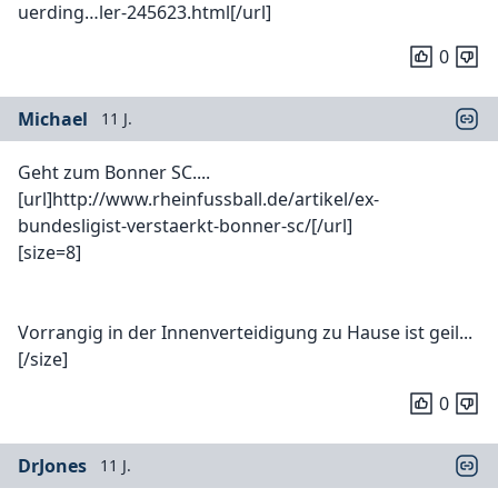
uerding…ler-245623.html[/url]
0
Michael
11 J.
Geht zum Bonner SC....
[url]http://www.rheinfussball.de/artikel/ex-
bundesligist-verstaerkt-bonner-sc/[/url]
[size=8]
Vorrangig in der Innenverteidigung zu Hause ist geil...
[/size]
0
DrJones
11 J.