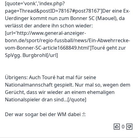
[quote='vonk','index.php?
page=Thread&postID=78167#post78167']Der eine Ex-
Uerdinger kommt nun zum Bonner SC (Maouel), da
verlässt der andere ihn schon wieder:
[url='http://www.general-anzeiger-
bonn.de/sport/regio-fussball/news/Ein-Abwehrrecke-
vom-Bonner-SC-article1668849.html']Touré geht zur
SpVgg. Burgbrohl[/url]
Übrigens: Auch Touré hat mal für seine
Nationalmannschaft gespielt. Nur mal so, wegen dem
Gerücht, dass wir wieder an einem ehemaligen
Nationalspieler dran sind...[/quote]
Der war sogar bei der WM dabei :!:
0