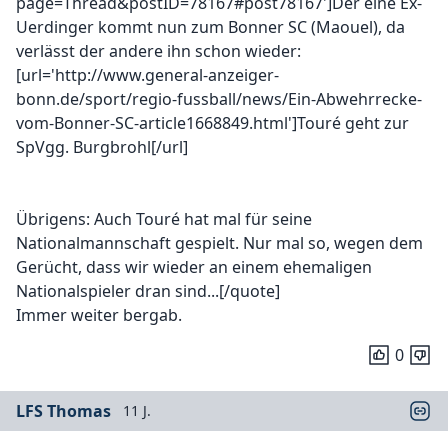
page=Thread&postID=78167#post78167']Der eine Ex-
Uerdinger kommt nun zum Bonner SC (Maouel), da
verlässt der andere ihn schon wieder:
[url='http://www.general-anzeiger-
bonn.de/sport/regio-fussball/news/Ein-Abwehrrecke-
vom-Bonner-SC-article1668849.html']Touré geht zur
SpVgg. Burgbrohl[/url]
Übrigens: Auch Touré hat mal für seine
Nationalmannschaft gespielt. Nur mal so, wegen dem
Gerücht, dass wir wieder an einem ehemaligen
Nationalspieler dran sind...[/quote]
Immer weiter bergab.
0
LFS Thomas
11 J.