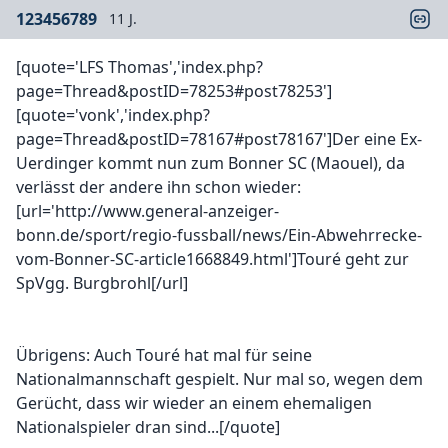
123456789
11 J.
[quote='LFS Thomas','index.php?
page=Thread&postID=78253#post78253']
[quote='vonk','index.php?
page=Thread&postID=78167#post78167']Der eine Ex-
Uerdinger kommt nun zum Bonner SC (Maouel), da
verlässt der andere ihn schon wieder:
[url='http://www.general-anzeiger-
bonn.de/sport/regio-fussball/news/Ein-Abwehrrecke-
vom-Bonner-SC-article1668849.html']Touré geht zur
SpVgg. Burgbrohl[/url]
Übrigens: Auch Touré hat mal für seine
Nationalmannschaft gespielt. Nur mal so, wegen dem
Gerücht, dass wir wieder an einem ehemaligen
Nationalspieler dran sind...[/quote]