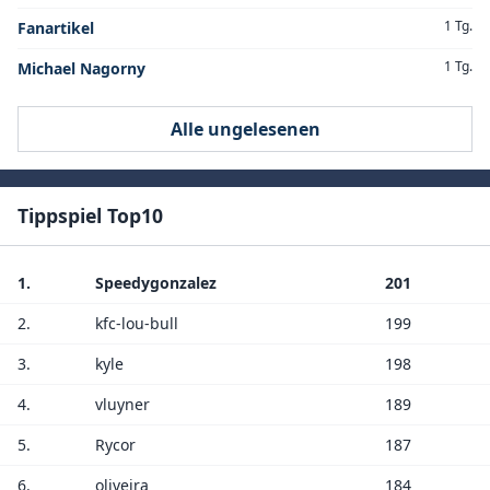
1 Tg.
Fanartikel
1 Tg.
Michael Nagorny
Alle ungelesenen
Tippspiel Top10
1.
Speedygonzalez
201
2.
kfc-lou-bull
199
3.
kyle
198
4.
vluyner
189
5.
Rycor
187
6.
oliveira
184