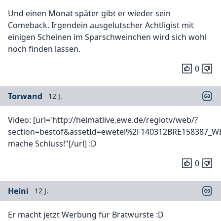
Und einen Monat später gibt er wieder sein
Comeback. Irgendein ausgelutscher Achtligist mit
einigen Scheinen im Sparschweinchen wird sich wohl
noch finden lassen.
0
Torwand
12 J.
Video: [url='http://heimatlive.ewe.de/regiotv/web/?
section=bestof&assetId=ewetel%2F140312BRE158387_WE
mache Schluss!"[/url] :D
0
Heini
12 J.
Er macht jetzt Werbung für Bratwürste :D