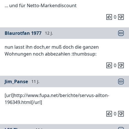
... und für Netto-Markendiscount
0
Blaurotfan 1977
12 J.
nun lasst ihn doch,er muß doch die ganzen
Wohnungen noch abbezahlen :thumbsup:
0
Jim_Panse
11 J.
[url]http://www.fupa.net/berichte/servus-ailton-
196349.html[/url]
0