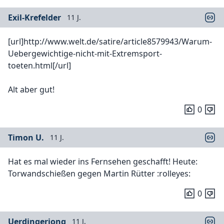
Exil-Krefelder
11 J.
[url]http://www.welt.de/satire/article8579943/Warum-
Uebergewichtige-nicht-mit-Extremsport-
toeten.html[/url]
Alt aber gut!
0
Timon U.
11 J.
Hat es mal wieder ins Fernsehen geschafft! Heute:
Torwandschießen gegen Martin Rütter :rolleyes:
0
Uerdingerjong
11 J.