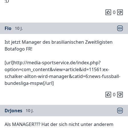
:D
0
Flo
10 J.
Ist jetzt Manager des brasilianischen Zweitligisten
Botafogo FR!
[url]http://media-sportservice.de/index.php?
option=com_content&view=article&id=11561:ex-
schalker-ailton-wird-manager&catid=6:news-fussball-
bundesliga-mspw[/url]
0
DrJones
10 J.
Als MANAGER??? Hat der sich nicht unter anderem