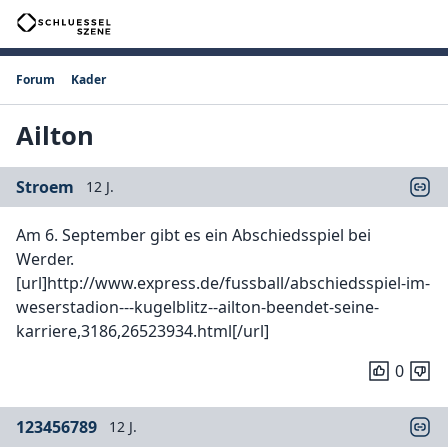
Forum
Kader
Ailton
Stroem
12 J.
Am 6. September gibt es ein Abschiedsspiel bei
Werder.
[url]http://www.express.de/fussball/abschiedsspiel-im-
weserstadion---kugelblitz--ailton-beendet-seine-
karriere,3186,26523934.html[/url]
0
123456789
12 J.