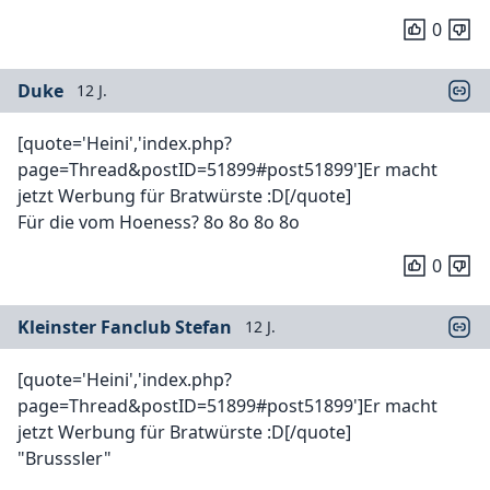
0
Duke
12 J.
[quote='Heini','index.php?
page=Thread&postID=51899#post51899']Er macht
jetzt Werbung für Bratwürste :D[/quote]
Für die vom Hoeness? 8o 8o 8o 8o
0
Kleinster Fanclub Stefan
12 J.
[quote='Heini','index.php?
page=Thread&postID=51899#post51899']Er macht
jetzt Werbung für Bratwürste :D[/quote]
"Brusssler"