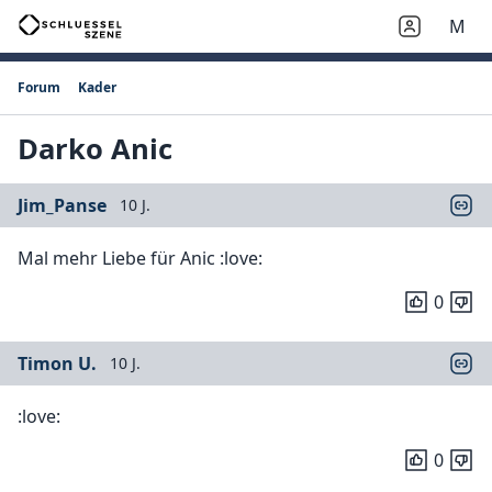
M
Forum
Kader
Darko Anic
Jim_Panse
10 J.
Mal mehr Liebe für Anic :love:
0
Timon U.
10 J.
:love:
0