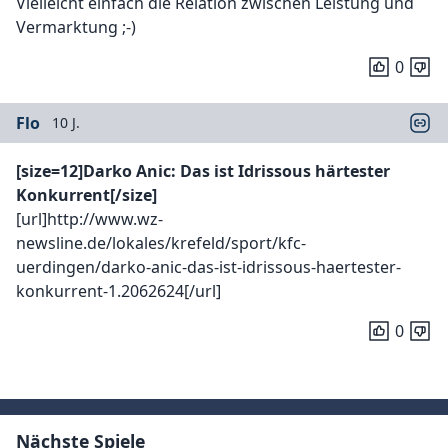
Vielleicht einfach die Relation zwischen Leistung und
Vermarktung ;-)
0
Flo
10 J.
[size=12]Darko Anic: Das ist Idrissous härtester
Konkurrent[/size]
[url]http://www.wz-
newsline.de/lokales/krefeld/sport/kfc-
uerdingen/darko-anic-das-ist-idrissous-haertester-
konkurrent-1.2062624[/url]
0
Nächste Spiele