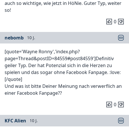
auch so wichtige, wie jetzt in HöNie. Guter Typ, weiter
so!
0
nebomb
10 J.
[quote='Wayne Ronny','index.php?
page=Thread&postID=84559#post84559']Definitiv
geiler Typ. Der hat Potenzial sich in die Herzen zu
spielen und das sogar ohne Facebook Fanpage. :love:
[/quote]
Und was ist bitte Deiner Meinung nach verwerflich an
einer Facebook Fanpage??
0
KFC Alien
10 J.