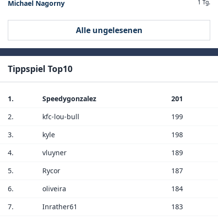
1 Tg.
Michael Nagorny
Alle ungelesenen
Tippspiel Top10
1.
Speedygonzalez
201
2.
kfc-lou-bull
199
3.
kyle
198
4.
vluyner
189
5.
Rycor
187
6.
oliveira
184
7.
Inrather61
183