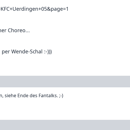
in=KFC+Uerdingen+05&page=1
er Choreo...
per Wende-Schal :-)))
 siehe Ende des Fantalks. ;-)