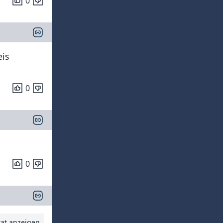
0
eis
0
0
tat anzeigen