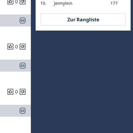
0
10.
Jennylein
177
Zur Rangliste
0
0