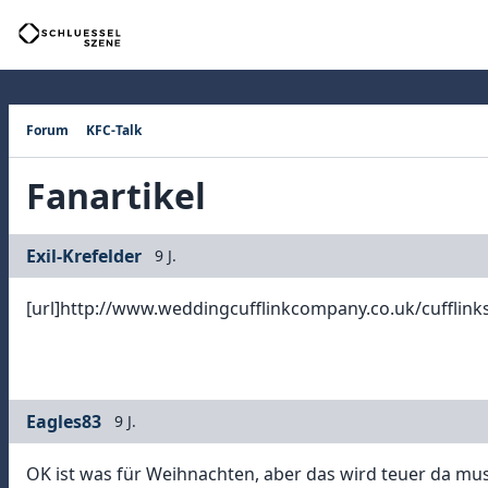
Forum
KFC-Talk
Fanartikel
Exil-Krefelder
9 J.
[url]http://www.weddingcufflinkcompany.co.uk/cufflink
Eagles83
9 J.
OK ist was für Weihnachten, aber das wird teuer da mu