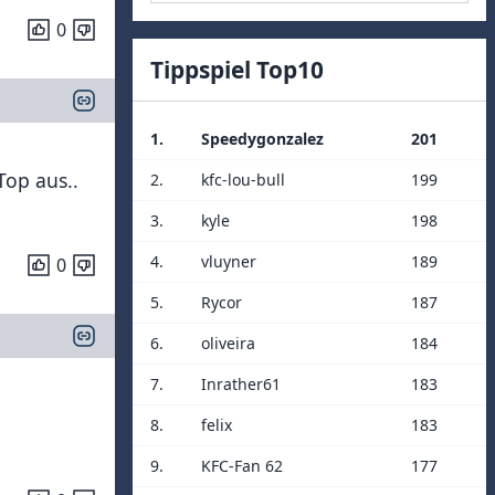
0
Tippspiel Top10
1.
Speedygonzalez
201
Top aus..
2.
kfc-lou-bull
199
3.
kyle
198
4.
vluyner
189
0
5.
Rycor
187
6.
oliveira
184
7.
Inrather61
183
8.
felix
183
9.
KFC-Fan 62
177