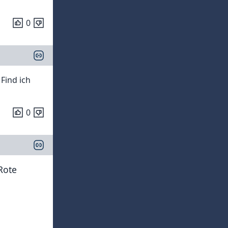
0
Find ich
0
Rote