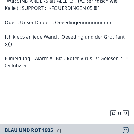
"WIR SIND ANDERS als ALLE ...!!! (Außerirdisch wie
Kalle ) : SUPPORT : KFC UERDINGEN 05 !!!"
Oder : Unser Dingen : Oeeedingennnnnnnnnnn
Ich klebs an jede Wand ...Oeeeding und der Grotifant
:-)))
Eilmeldung....Alarm !! : Blau Roter Virus !!! : Gelesen ? : =
05 Infiziert !
0
BLAU UND ROT 1905
7 J.