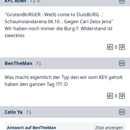
KFC Alien
7 J.
"GrotenBURGER : We(ll) come to DuisBURG :
Schauinslandarena 06.10. : Gegen Carl Zeiss Jena"
Wir haben noch immer die Burg !! Widerstand ist
zwecklos
0
BenTheMan
7 J.
Was macht eigentlich der Typ den wir vom KEV geholt
haben den ganzen Tag ?!?! :D
0
Cello Ya
7 J.
Antwort auf BenTheMan
Zitat anzeigen