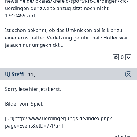
newsline.de/lokales/krefeld/sport/kfc-uerdingen/kfc-
uerdingen-der-zweite-anzug-sitzt-noch-nicht-
1.910465[/url]
Ist schon bekannt, ob das Umknicken bei Isiklar zu
einer ernsthaften Verletzung geführt hat? Höfler war
ja auch nur umgeknickt ..
0
UJ-Steffi
14 J.
Sorry lese hier jetzt erst.
Bilder vom Spiel:
[url]http://www.uerdingerjungs.de/index.php?
page=Event&eID=77[/url]