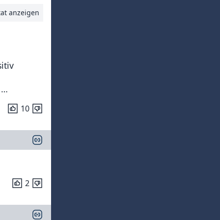
tat anzeigen
itiv
 …
10
2