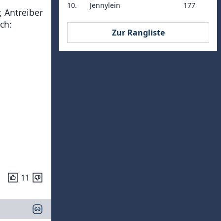
10.
Jennylein
177
 Antreiber
ch:
Zur Rangliste
11