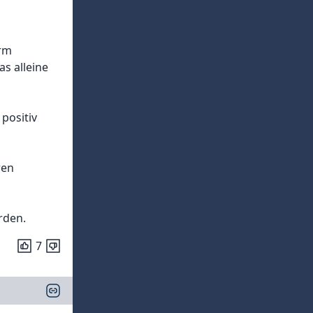
orm
as alleine
positiv
ren
rden.
7