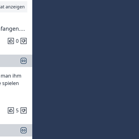
tat anzeigen
fangen....
0
f man ihm
 spielen
5