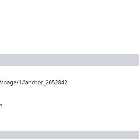
22/page/1#anchor_2652842
h.