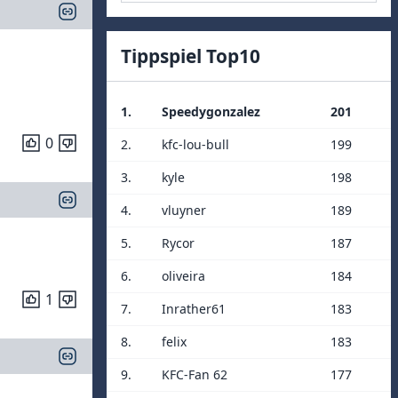
Tippspiel Top10
1.
Speedygonzalez
201
0
2.
kfc-lou-bull
199
3.
kyle
198
4.
vluyner
189
5.
Rycor
187
6.
oliveira
184
1
7.
Inrather61
183
8.
felix
183
9.
KFC-Fan 62
177