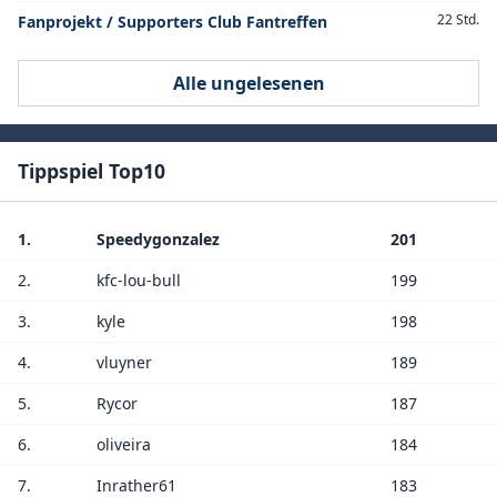
22 Std.
Fanprojekt / Supporters Club Fantreffen
Alle ungelesenen
Tippspiel Top10
1.
Speedygonzalez
201
2.
kfc-lou-bull
199
3.
kyle
198
4.
vluyner
189
5.
Rycor
187
6.
oliveira
184
7.
Inrather61
183