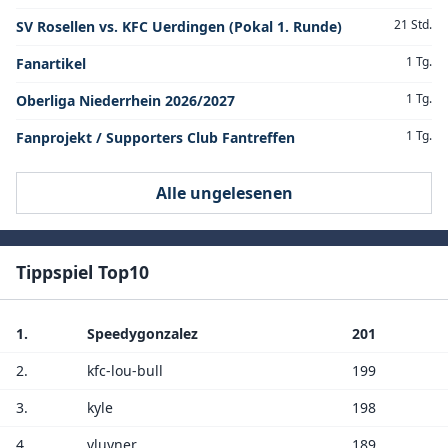
21 Std.
SV Rosellen vs. KFC Uerdingen (Pokal 1. Runde)
1 Tg.
Fanartikel
1 Tg.
Oberliga Niederrhein 2026/2027
1 Tg.
Fanprojekt / Supporters Club Fantreffen
Alle ungelesenen
Tippspiel Top10
1.
Speedygonzalez
201
2.
kfc-lou-bull
199
3.
kyle
198
4.
vluyner
189