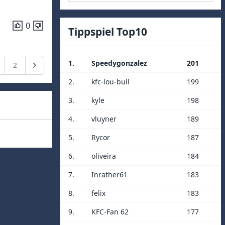
0
Tippspiel Top10
1.
Speedygonzalez
201
2
2.
kfc-lou-bull
199
3.
kyle
198
4.
vluyner
189
5.
Rycor
187
6.
oliveira
184
7.
Inrather61
183
8.
felix
183
9.
KFC-Fan 62
177