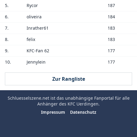
5.
Rycor
187
6.
oliveira
184
7.
Inrather61
183
8.
felix
183
9.
KFC-Fan 62
177
10.
Jennylein
177
Zur Rangliste
Schluesselszene.net
ist das unabhängige Fanportal für alle
Anhänger des
KFC Uerdingen
.
Impressum
Datenschutz