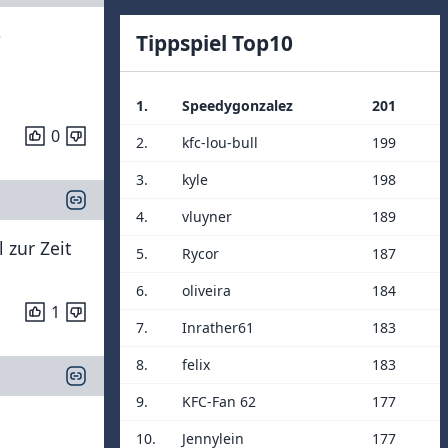
-
Tippspiel Top10
1.
Speedygonzalez
201
0
2.
kfc-lou-bull
199
3.
kyle
198
4.
vluyner
189
 zur Zeit
5.
Rycor
187
6.
oliveira
184
1
7.
Inrather61
183
8.
felix
183
9.
KFC-Fan 62
177
10.
Jennylein
177