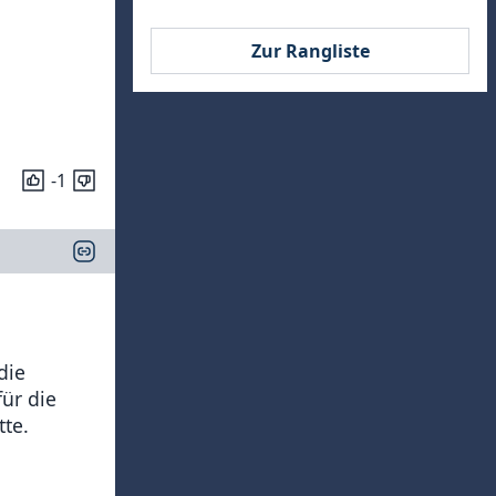
Zur Rangliste
-1
die
für die
tte.