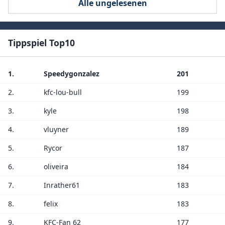
Alle ungelesenen
Tippspiel Top10
1.
Speedygonzalez
201
2.
kfc-lou-bull
199
3.
kyle
198
4.
vluyner
189
5.
Rycor
187
6.
oliveira
184
7.
Inrather61
183
8.
felix
183
9.
KFC-Fan 62
177