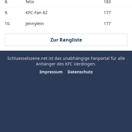
8.
felix
183
9.
KFC-Fan 62
177
10.
Jennylein
177
Zur Rangliste
Schluesselszene.net
ist das unabhängige Fanportal für alle
Anhänger des
KFC Uerdingen
.
Impressum
Datenschutz