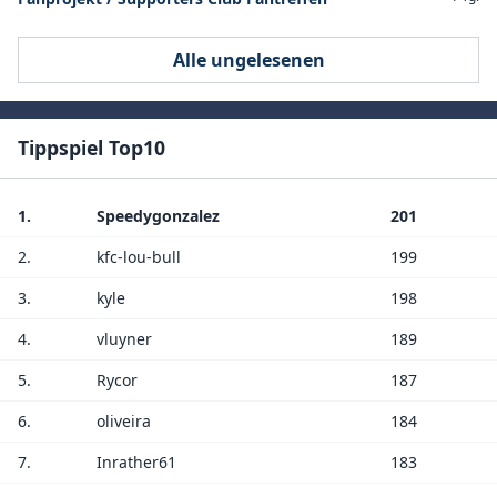
Alle ungelesenen
Tippspiel Top10
1.
Speedygonzalez
201
2.
kfc-lou-bull
199
3.
kyle
198
4.
vluyner
189
5.
Rycor
187
6.
oliveira
184
7.
Inrather61
183