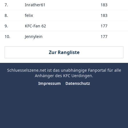
7.
Inrather61
183
8.
felix
183
9.
KFC-Fan 62
177
10.
Jennylein
177
Zur Rangliste
Schluesselszene.net
ist das unabhängige Fanportal für alle
Anhänger des
KFC Uerdingen
.
Impressum
Datenschutz