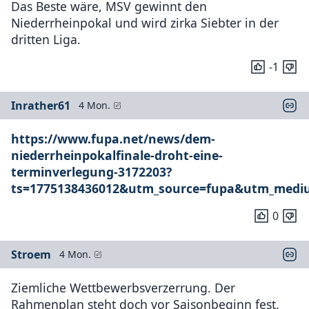
Das Beste wäre, MSV gewinnt den
Niederrheinpokal und wird zirka Siebter in der
dritten Liga.
-1
Inrather61
4 Mon.
https://www.fupa.net/news/dem-
niederrheinpokalfinale-droht-eine-
terminverlegung-3172203?
ts=1775138436012&utm_source=fupa&utm_medi
0
Stroem
4 Mon.
Ziemliche Wettbewerbsverzerrung. Der
Rahmenplan steht doch vor Saisonbeginn fest.