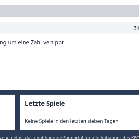
Zi
ng um eine Zahl vertippt.
Letzte Spiele
Keine Spiele in den letzten sieben Tagen
zene.net
ist das unabhängige Fanportal für alle Anhänger des
KFC