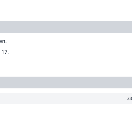
en.
 17.
Zi