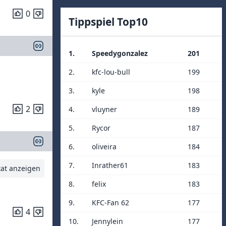
0
Tippspiel Top10
1.
Speedygonzalez
201
2.
kfc-lou-bull
199
3.
kyle
198
2
4.
vluyner
189
5.
Rycor
187
6.
oliveira
184
7.
Inrather61
183
tat anzeigen
8.
felix
183
9.
KFC-Fan 62
177
4
10.
Jennylein
177