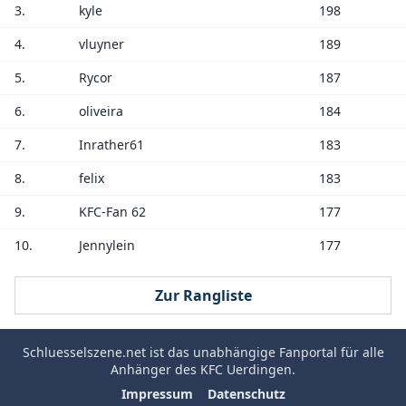
3.
kyle
198
4.
vluyner
189
5.
Rycor
187
6.
oliveira
184
7.
Inrather61
183
8.
felix
183
9.
KFC-Fan 62
177
10.
Jennylein
177
Zur Rangliste
Schluesselszene.net
ist das unabhängige Fanportal für alle
Anhänger des
KFC Uerdingen
.
Impressum
Datenschutz