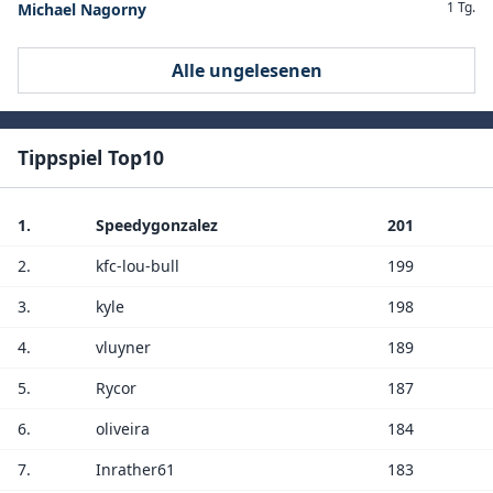
1 Tg.
Michael Nagorny
Alle ungelesenen
Tippspiel Top10
1.
Speedygonzalez
201
2.
kfc-lou-bull
199
3.
kyle
198
4.
vluyner
189
5.
Rycor
187
6.
oliveira
184
7.
Inrather61
183