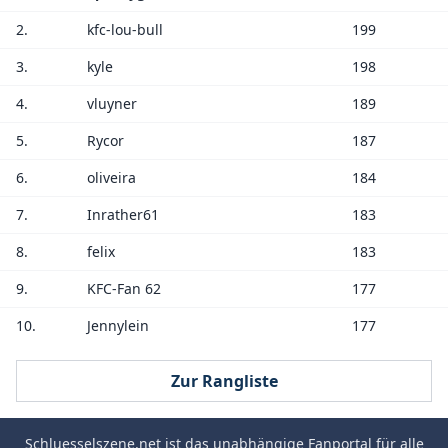
2.
kfc-lou-bull
199
3.
kyle
198
4.
vluyner
189
5.
Rycor
187
6.
oliveira
184
7.
Inrather61
183
8.
felix
183
9.
KFC-Fan 62
177
10.
Jennylein
177
Zur Rangliste
Schluesselszene.net
ist das unabhängige Fanportal für alle