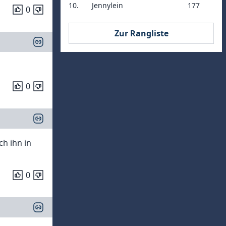
10.
Jennylein
177
0
Zur Rangliste
0
ch ihn in
0