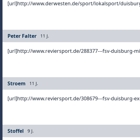
[url]http://www.derwesten.de/sport/lokalsport/duisbur
Peter Falter
11 J.
[url]http://www.reviersport.de/288377---fsv-duisburg-mi
Stroem
11 J.
[url]http://www.reviersport.de/308679---fsv-duisburg-ex-
Stoffel
9 J.