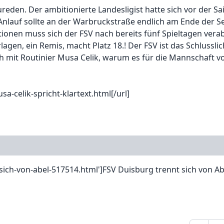
reden. Der ambitionierte Landesligist hatte sich vor der S
n Anlauf sollte an der Warbruckstraße endlich am Ende der Se
itionen muss sich der FSV nach bereits fünf Spieltagen vera
rlagen, ein Remis, macht Platz 18.! Der FSV ist das Schlusslic
h mit Routinier Musa Celik, warum es für die Mannschaft v
a-celik-spricht-klartext.html[/url]
sich-von-abel-517514.html']FSV Duisburg trennt sich von Abe