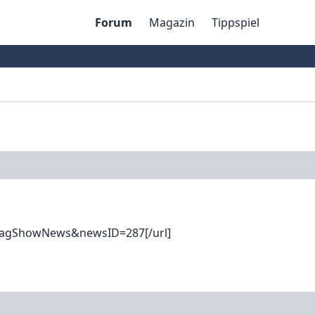
Forum
Magazin
Tippspiel
=MagShowNews&newsID=287[/url]