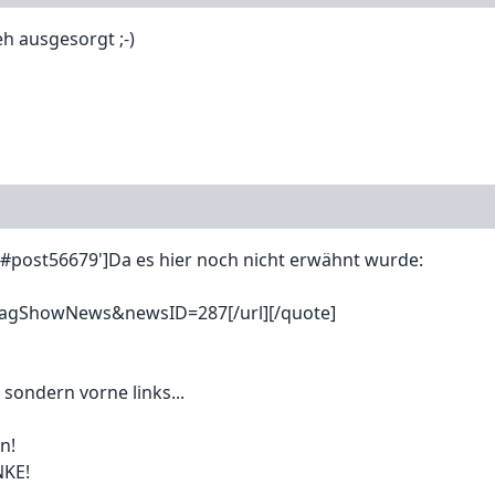
h ausgesorgt ;-)
#post56679']Da es hier noch nicht erwähnt wurde:
=MagShowNews&newsID=287[/url][/quote]
 sondern vorne links...
n!
NKE!