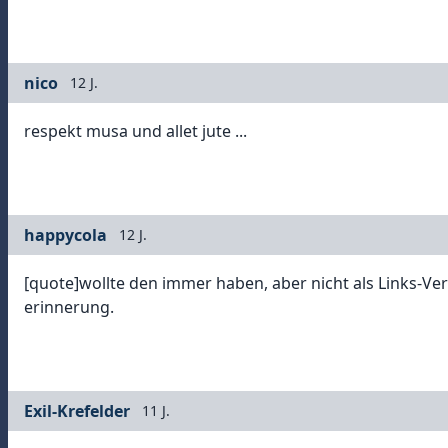
nico
12 J.
respekt musa und allet jute ...
happycola
12 J.
[quote]wollte den immer haben, aber nicht als Links-Verte
erinnerung.
Exil-Krefelder
11 J.