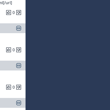
l[/url]
0
0
0