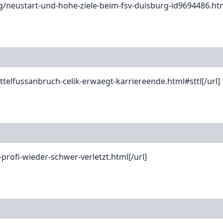
g/neustart-und-hohe-ziele-beim-fsv-duisburg-id9694486.htm
ttelfussanbruch-celik-erwaegt-karriereende.html#sttl[/url]
profi-wieder-schwer-verletzt.html[/url]