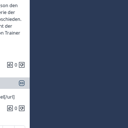
aison den
rie der
bschieden.
ht der
on Trainer
0
l[/url]
0