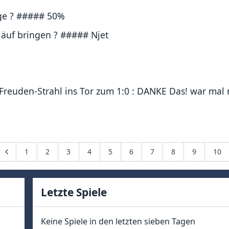
üge ? ##### 50%
läuf bringen ? ##### Njet
Freuden-Strahl ins Tor zum 1:0 : DANKE Das! war mal 
1
2
3
4
5
6
7
8
9
10
Letzte Spiele
Keine Spiele in den letzten sieben Tagen