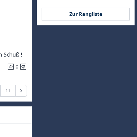
Zur Rangliste
n Schuß !
0
11