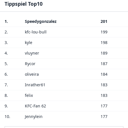
Tippspiel Top10
1.
Speedygonzalez
201
2.
kfc-lou-bull
199
3.
kyle
198
4.
vluyner
189
5.
Rycor
187
6.
oliveira
184
7.
Inrather61
183
8.
felix
183
9.
KFC-Fan 62
177
10.
Jennylein
177