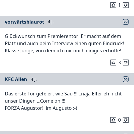
1
vorwärtsblaurot
4 J.
Glückwunsch zum Premierentor! Er macht auf dem
Platz und auch beim Interview einen guten Eindruck!
Klasse Junge, von dem ich mir noch einiges erhoffe!
3
KFC Alien
4 J.
Das erste Tor gefeiert wie Sau !!! ..naja Elfer eh nicht
unser Dingen ...Come on !!!
FORZA Augustor! im Augusto :-)
0