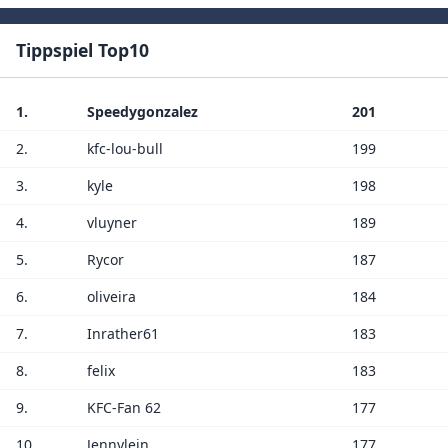
Tippspiel Top10
1.
Speedygonzalez
201
2.
kfc-lou-bull
199
3.
kyle
198
4.
vluyner
189
5.
Rycor
187
6.
oliveira
184
7.
Inrather61
183
8.
felix
183
9.
KFC-Fan 62
177
10.
Jennylein
177