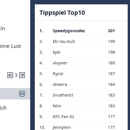
Tippspiel Top10
ein
1.
Speedygonzalez
201
2.
kfc-lou-bull
199
eine Lust
3.
kyle
198
4.
vluyner
189
5.
Rycor
187
3
6.
oliveira
184
7.
Inrather61
183
8.
felix
183
ich
9.
KFC-Fan 62
177
10.
Jennylein
177