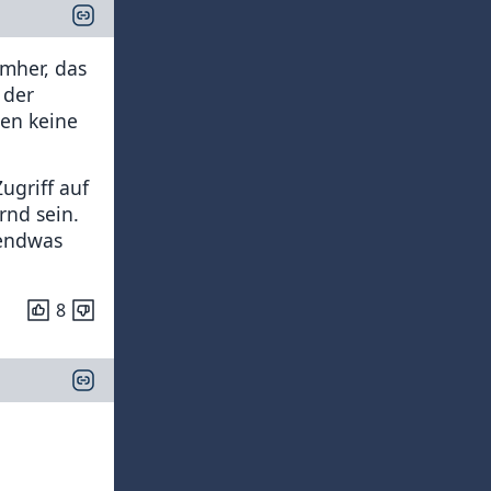
umher, das
 der
gen keine
ugriff auf
rnd sein.
gendwas
8