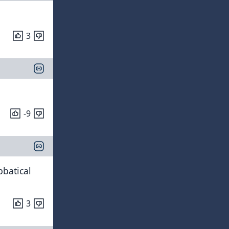
3
-9
bbatical
3