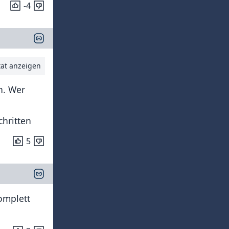
-4
tat anzeigen
n. Wer
chritten
5
omplett