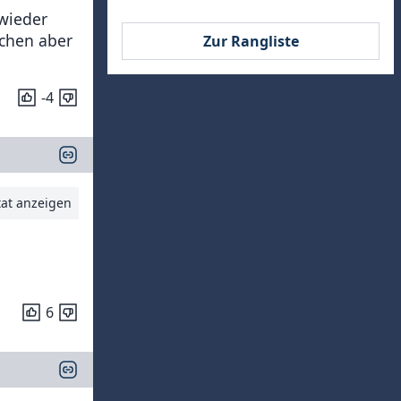
wieder
schen aber
Zur Rangliste
-4
tat anzeigen
6