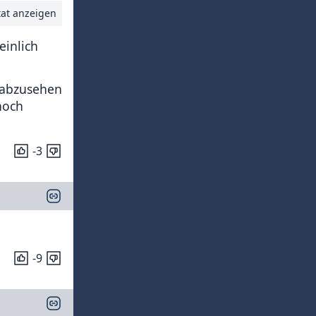
tat anzeigen
einlich
t abzusehen
noch
-3
-9