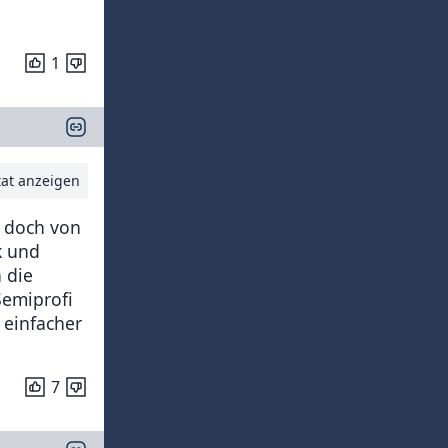
1
tat anzeigen
t doch von
k und
 die
Semiprofi
 einfacher
7