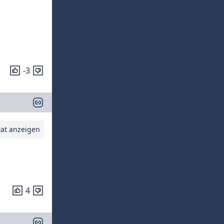
-3
tat anzeigen
4