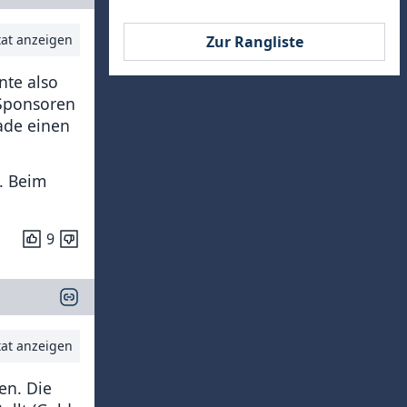
tat anzeigen
Zur Rangliste
nte also
 Sponsoren
ade einen
. Beim
9
tat anzeigen
en. Die