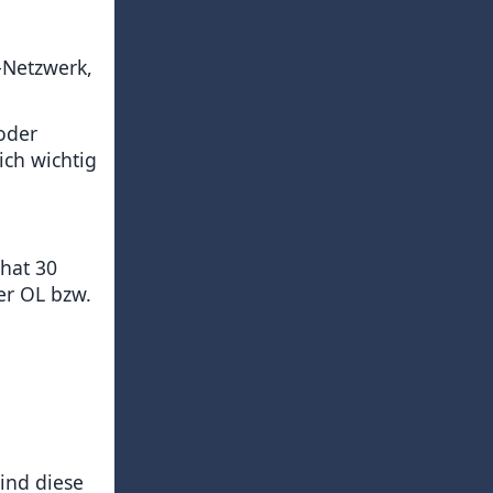
n-Netzwerk,
oder
ich wichtig
 hat 30
er OL bzw.
ind diese