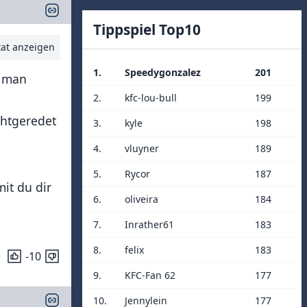
Tippspiel Top10
tat anzeigen
1.
Speedygonzalez
201
n man
2.
kfc-lou-bull
199
chtgeredet
3.
kyle
198
4.
vluyner
189
5.
Rycor
187
it du dir
6.
oliveira
184
7.
Inrather61
183
8.
felix
183
-10
9.
KFC-Fan 62
177
10.
Jennylein
177