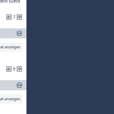
llt (Geld
7
tat anzeigen
9
tat anzeigen