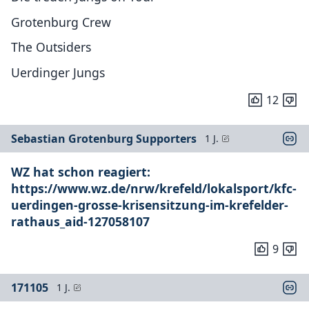
Grotenburg Crew
The Outsiders
Uerdinger Jungs
12
Sebastian Grotenburg Supporters
1 J.
WZ hat schon reagiert:
https://www.wz.de/nrw/krefeld/lokalsport/kfc-
uerdingen-grosse-krisensitzung-im-krefelder-
rathaus_aid-127058107
9
171105
1 J.