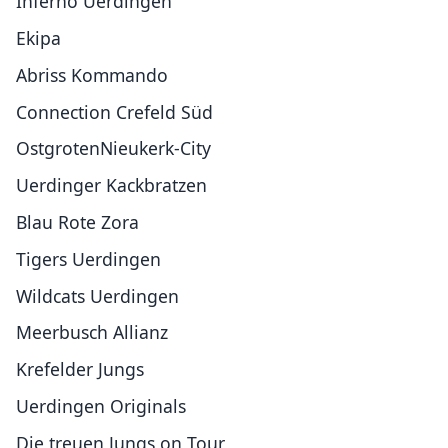
Inferno Uerdingen
Ekipa
Abriss Kommando
Connection Crefeld Süd
OstgrotenNieukerk-City
Uerdinger Kackbratzen
Blau Rote Zora
Tigers Uerdingen
Wildcats Uerdingen
Meerbusch Allianz
Krefelder Jungs
Uerdingen Originals
Die treuen Jungs on Tour