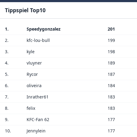
Tippspiel Top10
1.
Speedygonzalez
201
2.
kfc-lou-bull
199
3.
kyle
198
4.
vluyner
189
5.
Rycor
187
6.
oliveira
184
7.
Inrather61
183
8.
felix
183
9.
KFC-Fan 62
177
10.
Jennylein
177