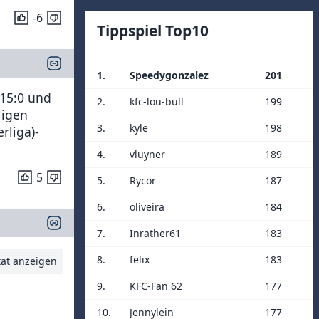
-6
Tippspiel Top10
1.
Speedygonzalez
201
 15:0 und
2.
kfc-lou-bull
199
ligen
3.
kyle
198
rliga)-
4.
vluyner
189
5
5.
Rycor
187
6.
oliveira
184
7.
Inrather61
183
8.
felix
183
tat anzeigen
9.
KFC-Fan 62
177
10.
Jennylein
177