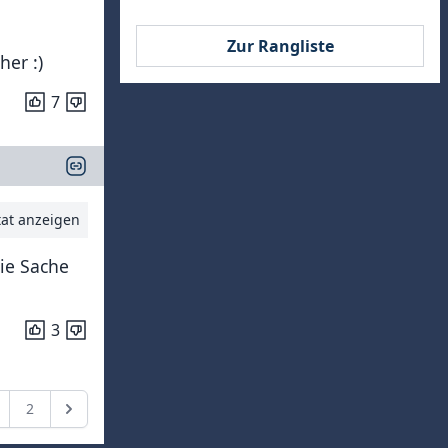
Zur Rangliste
her :)
7
tat anzeigen
die Sache
3
2