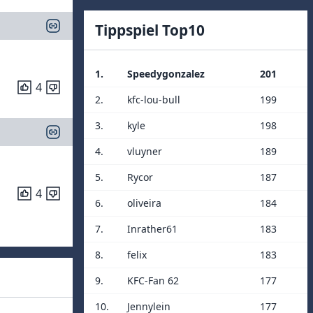
Tippspiel Top10
1.
Speedygonzalez
201
4
2.
kfc-lou-bull
199
3.
kyle
198
4.
vluyner
189
5.
Rycor
187
4
6.
oliveira
184
7.
Inrather61
183
8.
felix
183
9.
KFC-Fan 62
177
10.
Jennylein
177