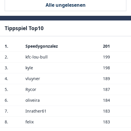
Alle ungelesenen
Tippspiel Top10
1.
Speedygonzalez
201
2.
kfc-lou-bull
199
3.
kyle
198
4.
vluyner
189
5.
Rycor
187
6.
oliveira
184
7.
Inrather61
183
8.
felix
183