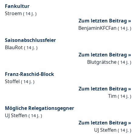
Fankultur
Stroem
(
14 J.
)
Zum letzten Beitrag »
BenjaminKFCFan
(
14 J.
)
Saisonabschlussfeier
BlauRot
(
14 J.
)
Zum letzten Beitrag »
Blutgrätsche
(
14 J.
)
Franz-Raschid-Block
Stoffel
(
14 J.
)
Zum letzten Beitrag »
Tim
(
14 J.
)
Mögliche Relegationsgegner
UJ Steffen
(
14 J.
)
Zum letzten Beitrag »
UJ Steffen
(
14 J.
)