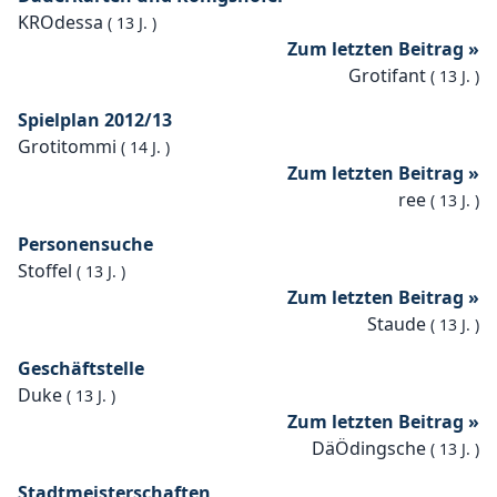
KROdessa
(
13 J.
)
Zum letzten Beitrag »
Grotifant
(
13 J.
)
Spielplan 2012/13
Grotitommi
(
14 J.
)
Zum letzten Beitrag »
ree
(
13 J.
)
Personensuche
Stoffel
(
13 J.
)
Zum letzten Beitrag »
Staude
(
13 J.
)
Geschäftstelle
Duke
(
13 J.
)
Zum letzten Beitrag »
DäÖdingsche
(
13 J.
)
Stadtmeisterschaften