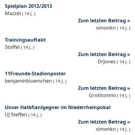
Spielplan 2012/2013
Mazzel
(
14 J.
)
Zum letzten Beitrag »
simonkn
(
14 J.
)
Trainingsauftakt
Stoffel
(
14 J.
)
Zum letzten Beitrag »
DrJones
(
14 J.
)
11Freunde-Stadionposter
benjaminbluemchen
(
14 J.
)
Zum letzten Beitrag »
Grotitommi
(
14 J.
)
Unser Halbfianlgegner im Niederrheinpokal
UJ Steffen
(
14 J.
)
Zum letzten Beitrag »
simonkn
(
14 J.
)