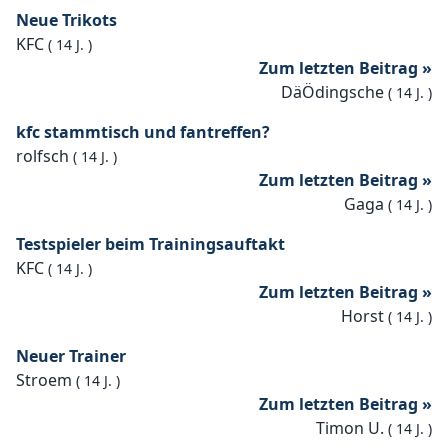
Neue Trikots
KFC
(
14 J.
)
Zum letzten Beitrag »
DäÖdingsche
(
14 J.
)
kfc stammtisch und fantreffen?
rolfsch
(
14 J.
)
Zum letzten Beitrag »
Gaga
(
14 J.
)
Testspieler beim Trainingsauftakt
KFC
(
14 J.
)
Zum letzten Beitrag »
Horst
(
14 J.
)
Neuer Trainer
Stroem
(
14 J.
)
Zum letzten Beitrag »
Timon U.
(
14 J.
)