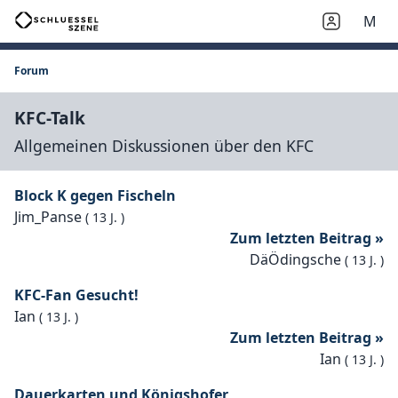
M
Forum
KFC-Talk
Allgemeinen Diskussionen über den KFC
Block K gegen Fischeln
Jim_Panse
(
13 J.
)
Zum letzten Beitrag »
DäÖdingsche
(
13 J.
)
KFC-Fan Gesucht!
Ian
(
13 J.
)
Zum letzten Beitrag »
Ian
(
13 J.
)
Dauerkarten und Königshofer