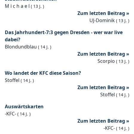
M i c h a e l
(
13 J.
)
Zum letzten Beitrag »
UJ-Dominik
(
13 J.
)
Das Jahrhundert-7:3 gegen Dresden - wer war live
dabei?
Blondundblau
(
14 J.
)
Zum letzten Beitrag »
Scorpio
(
13 J.
)
Wo landet der KFC diese Saison?
Stoffel
(
14 J.
)
Zum letzten Beitrag »
Stoffel
(
14 J.
)
Auswärtskarten
-KFC-
(
14 J.
)
Zum letzten Beitrag »
-KFC-
(
14 J.
)