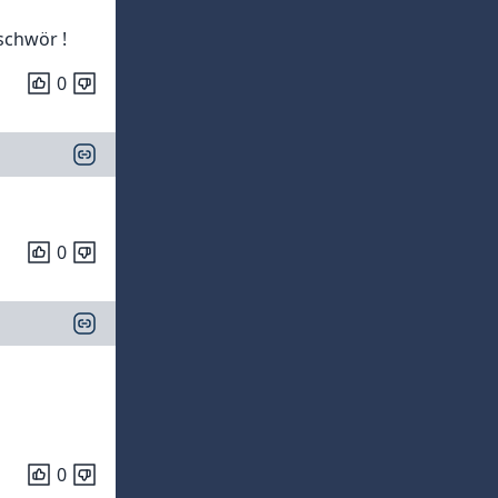
schwör !
0
0
0