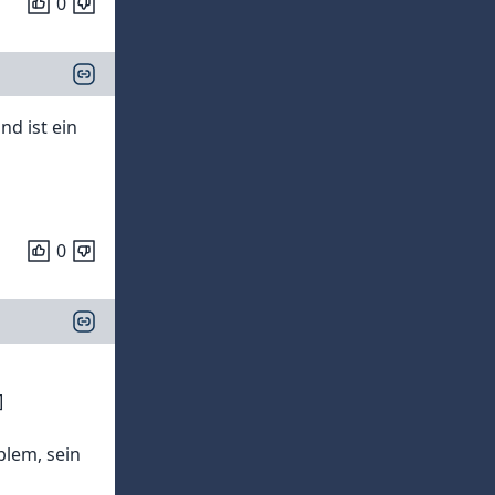
0
d ist ein
0
]
blem, sein