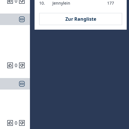
0
10.
Jennylein
177
Zur Rangliste
0
0