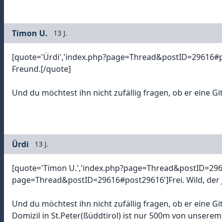
Timon U.
13 J.
[quote='Ürdi','index.php?page=Thread&postID=29616#pos
Freund.[/quote]
Und du möchtest ihn nicht zufällig fragen, ob er eine G
Ürdi
13 J.
[quote='Timon U.','index.php?page=Thread&postID=2962
page=Thread&postID=29616#post29616']Frei. Wild, der 
Und du möchtest ihn nicht zufällig fragen, ob er eine Gi
Domizil in St.Peter(ßüddtirol) ist nur 500m von unserem e