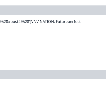
29528#post29528']VNV NATION: Futureperfect