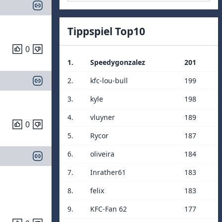
Tippspiel Top10
0
1.
Speedygonzalez
201
2.
kfc-lou-bull
199
3.
kyle
198
4.
vluyner
189
0
5.
Rycor
187
6.
oliveira
184
7.
Inrather61
183
8.
felix
183
9.
KFC-Fan 62
177