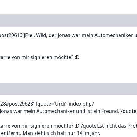
t29616']Frei. Wild, der Jonas war mein Automechaniker un
itarre von mir signieren möchte? :D
8#post29628'][quote='Ürdi','index.php?
Jonas war mein Automechaniker und ist ein Freund.[/quote
tarre von mir signieren möchte? :D[/quote]Ist nicht das Pro
ntfernt. Man sieht sich halt nur 1X im Jahr.