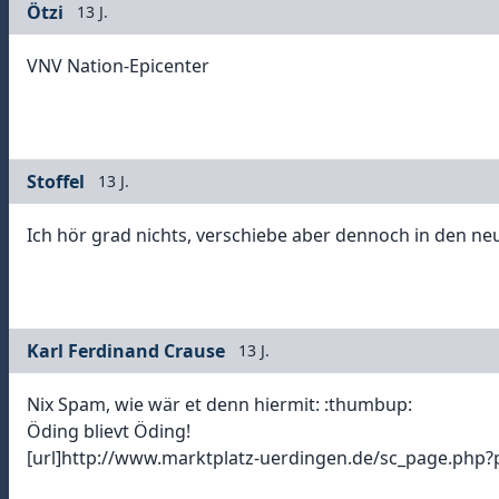
Ötzi
13 J.
VNV Nation-Epicenter
Stoffel
13 J.
Ich hör grad nichts, verschiebe aber dennoch in den ne
Karl Ferdinand Crause
13 J.
Nix Spam, wie wär et denn hiermit: :thumbup:
Öding blievt Öding!
[url]http://www.marktplatz-uerdingen.de/sc_page.php?