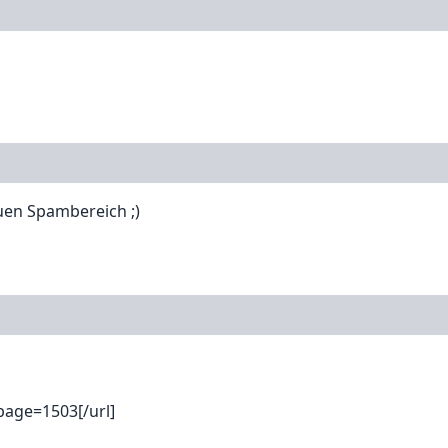
uen Spambereich ;)
page=1503[/url]