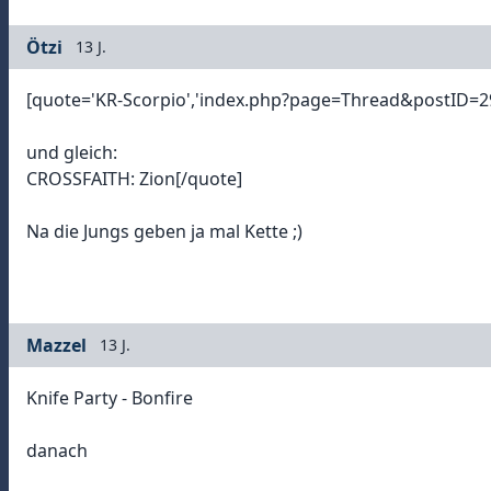
Ötzi
13 J.
[quote='KR-Scorpio','index.php?page=Thread&postID=
und gleich:
CROSSFAITH: Zion[/quote]
Na die Jungs geben ja mal Kette ;)
Mazzel
13 J.
Knife Party - Bonfire
danach