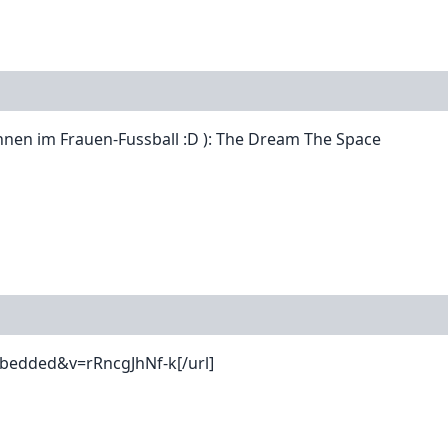
nnen im Frauen-Fussball :D ): The Dream The Space
bedded&v=rRncgJhNf-k[/url]