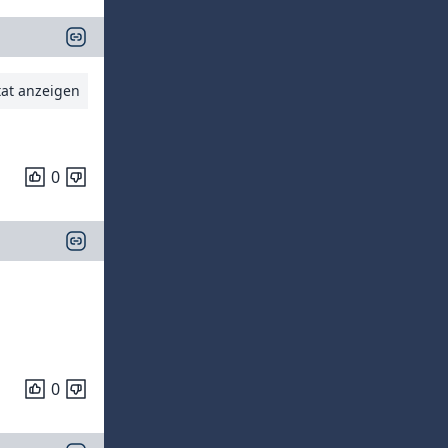
tat anzeigen
0
0