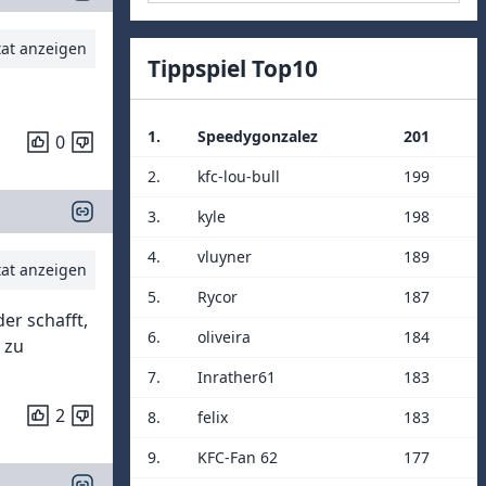
tat anzeigen
Tippspiel Top10
1.
Speedygonzalez
201
0
2.
kfc-lou-bull
199
3.
kyle
198
4.
vluyner
189
tat anzeigen
5.
Rycor
187
er schafft,
6.
oliveira
184
 zu
7.
Inrather61
183
2
8.
felix
183
9.
KFC-Fan 62
177