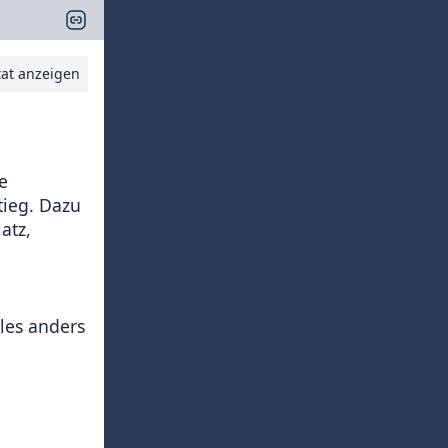
tat anzeigen
e
tieg. Dazu
atz,
les anders