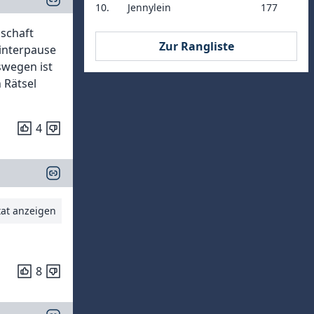
10.
Jennylein
177
nschaft
Zur Rangliste
Winterpause
swegen ist
 Rätsel
4
tat anzeigen
8