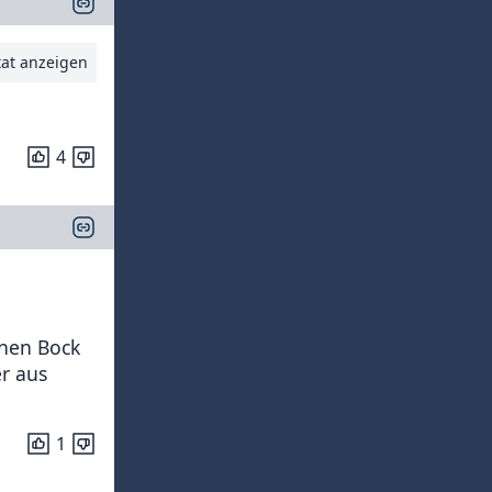
tat anzeigen
4
inen Bock
er aus
1