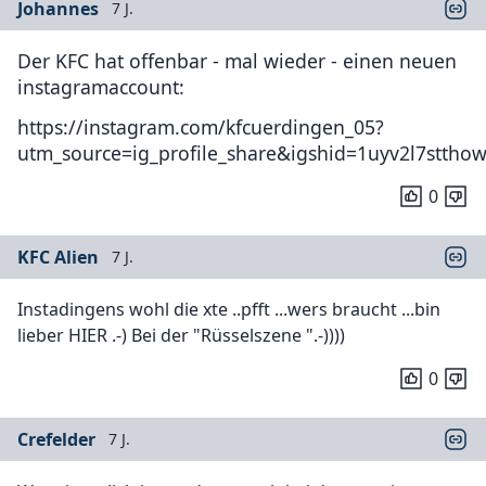
Johannes
7 J.
Der KFC hat offenbar - mal wieder - einen neuen
instagramaccount:
https://instagram.com/kfcuerdingen_05?
utm_source=ig_profile_share&igshid=1uyv2l7sttho
0
KFC Alien
7 J.
Instadingens wohl die xte ..pfft ...wers braucht ...bin
lieber HIER .-) Bei der "Rüsselszene ".-))))
0
Crefelder
7 J.