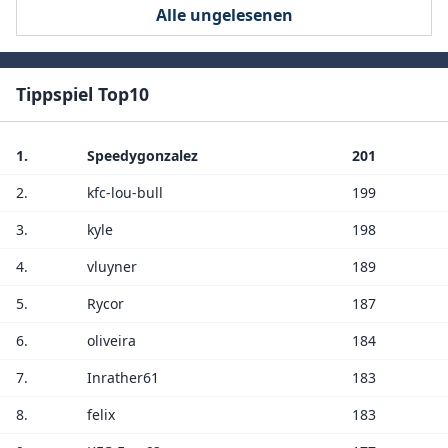
Alle ungelesenen
Tippspiel Top10
1.
Speedygonzalez
201
2.
kfc-lou-bull
199
3.
kyle
198
4.
vluyner
189
5.
Rycor
187
6.
oliveira
184
7.
Inrather61
183
8.
felix
183