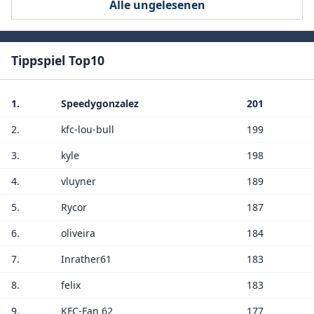
Alle ungelesenen
Tippspiel Top10
1.
Speedygonzalez
201
2.
kfc-lou-bull
199
3.
kyle
198
4.
vluyner
189
5.
Rycor
187
6.
oliveira
184
7.
Inrather61
183
8.
felix
183
9.
KFC-Fan 62
177