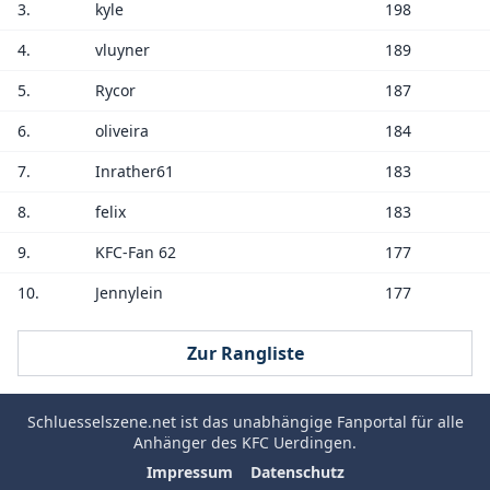
3.
kyle
198
4.
vluyner
189
5.
Rycor
187
6.
oliveira
184
7.
Inrather61
183
8.
felix
183
9.
KFC-Fan 62
177
10.
Jennylein
177
Zur Rangliste
Schluesselszene.net
ist das unabhängige Fanportal für alle
Anhänger des
KFC Uerdingen
.
Impressum
Datenschutz