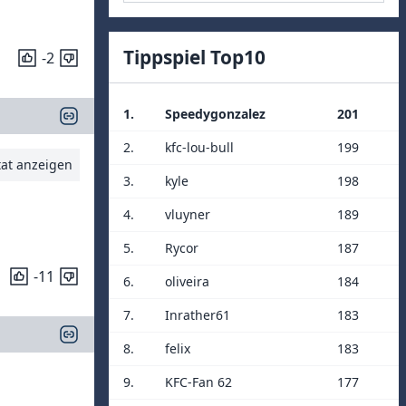
Tippspiel Top10
-2
1.
Speedygonzalez
201
2.
kfc-lou-bull
199
tat anzeigen
3.
kyle
198
4.
vluyner
189
5.
Rycor
187
-11
6.
oliveira
184
7.
Inrather61
183
8.
felix
183
9.
KFC-Fan 62
177