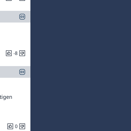
-8
tigen
0