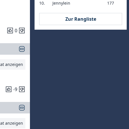
10.
Jennylein
177
Zur Rangliste
0
tat anzeigen
-9
tat anzeigen