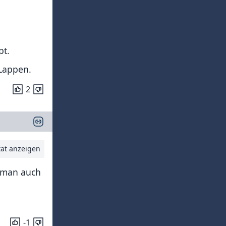
pt.
 Lappen.
2
tat anzeigen
s man auch
-1