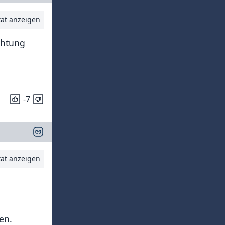
tat anzeigen
chtung
-7
tat anzeigen
en.