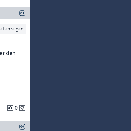
tat anzeigen
 er den
0