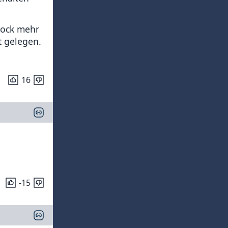
 Bock mehr
t gelegen.
16
-15