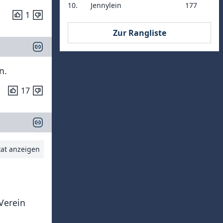
10.
Jennylein
177
1
Zur Rangliste
n.
17
tat anzeigen
Verein