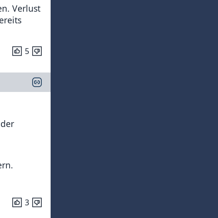
n. Verlust
ereits
5
 der
ern.
3