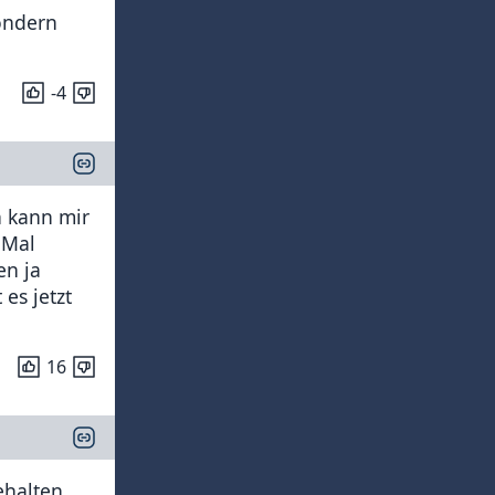
sondern
-4
h kann mir
 Mal
en ja
es jetzt
16
ehalten