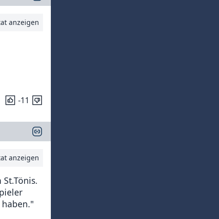
tat anzeigen
-11
tat anzeigen
St.Tönis.
pieler
 haben."