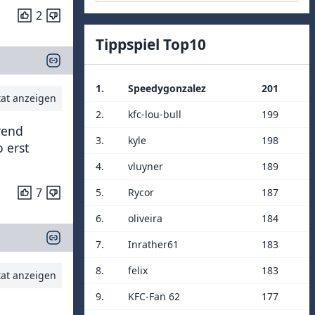
2
Tippspiel Top10
1.
Speedygonzalez
201
tat anzeigen
2.
kfc-lou-bull
199
rend
3.
kyle
198
 erst
4.
vluyner
189
7
5.
Rycor
187
6.
oliveira
184
7.
Inrather61
183
8.
felix
183
tat anzeigen
9.
KFC-Fan 62
177