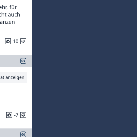
hr, für
cht auch
ganzen
10
tat anzeigen
-7