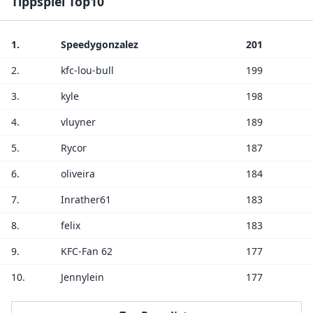
Tippspiel Top10
1.
Speedygonzalez
201
2.
kfc-lou-bull
199
3.
kyle
198
4.
vluyner
189
5.
Rycor
187
6.
oliveira
184
7.
Inrather61
183
8.
felix
183
9.
KFC-Fan 62
177
10.
Jennylein
177