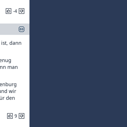
-4
 ist, dann
genug
kann man
tenburg
und wir
für den
9