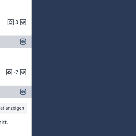
3
-7
tat anzeigen
itt.