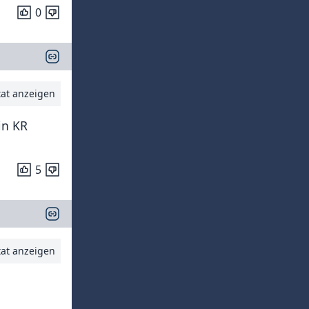
0
tat anzeigen
in KR
5
tat anzeigen