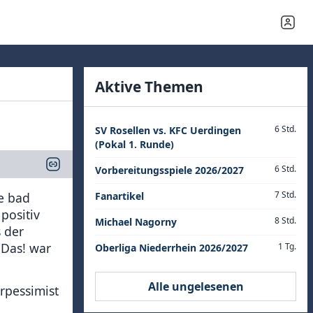
Aktive Themen
6 Std.
SV Rosellen vs. KFC Uerdingen
(Pokal 1. Runde)
6 Std.
Vorbereitungsspiele 2026/2027
7 Std.
ne bad
Fanartikel
positiv
8 Std.
Michael Nagorny
 der
Das! war
1 Tg.
Oberliga Niederrhein 2026/2027
Alle ungelesenen
rpessimist