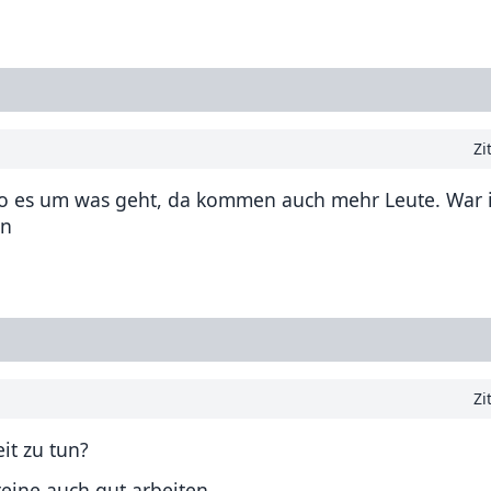
Zi
t wo es um was geht, da kommen auch mehr Leute. War 
on
Zi
it zu tun?
eine auch gut arbeiten.