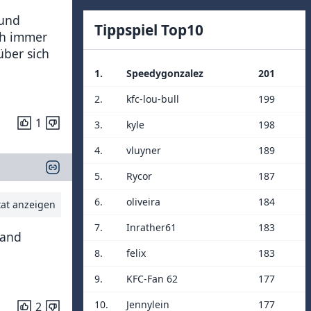
 und
Tippspiel Top10
eh immer
über sich
1.
Speedygonzalez
201
2.
kfc-lou-bull
199
1
3.
kyle
198
4.
vluyner
189
5.
Rycor
187
6.
oliveira
184
tat anzeigen
7.
Inrather61
183
tand
8.
felix
183
9.
KFC-Fan 62
177
10.
Jennylein
177
2