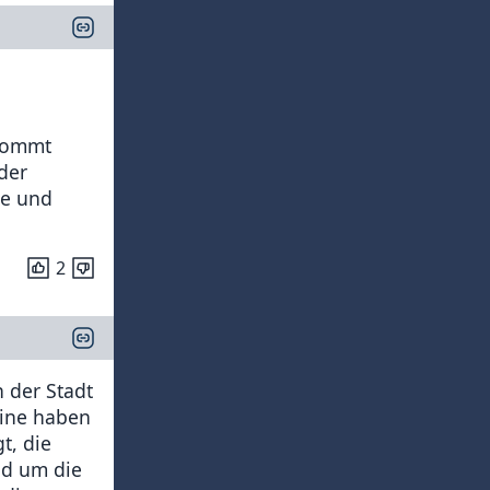
 kommt
der
le und
2
n der Stadt
uine haben
t, die
nd um die