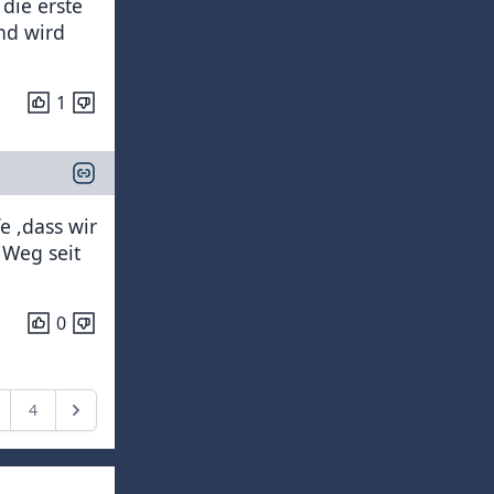
 die erste
nd wird
1
e ,dass wir
 Weg seit
0
4