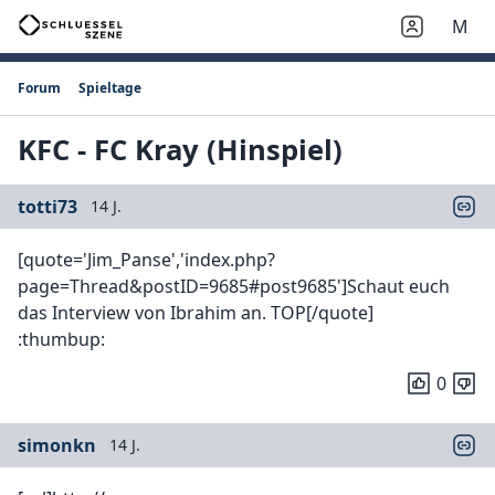
M
Forum
Spieltage
KFC - FC Kray (Hinspiel)
totti73
14 J.
[quote='Jim_Panse','index.php?
page=Thread&postID=9685#post9685']Schaut euch
das Interview von Ibrahim an. TOP[/quote]
:thumbup:
0
simonkn
14 J.