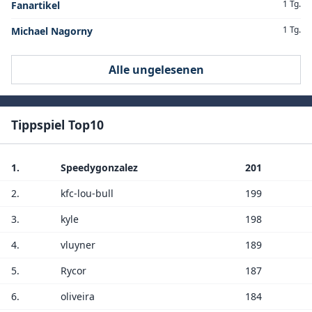
1 Tg.
Fanartikel
1 Tg.
Michael Nagorny
Alle ungelesenen
Tippspiel Top10
1.
Speedygonzalez
201
2.
kfc-lou-bull
199
3.
kyle
198
4.
vluyner
189
5.
Rycor
187
6.
oliveira
184