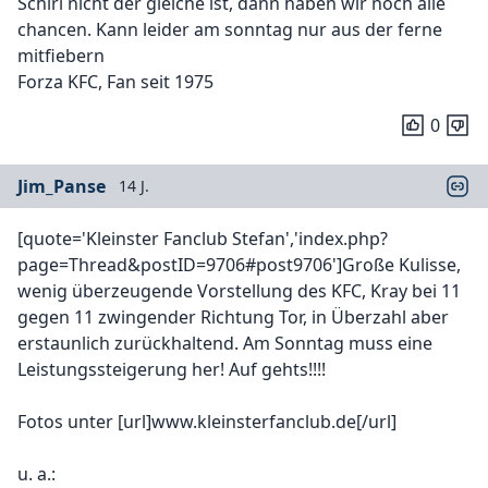
Schiri nicht der gleiche ist, dann haben wir noch alle
chancen. Kann leider am sonntag nur aus der ferne
mitfiebern
Forza KFC, Fan seit 1975
0
Jim_Panse
14 J.
[quote='Kleinster Fanclub Stefan','index.php?
page=Thread&postID=9706#post9706']Große Kulisse,
wenig überzeugende Vorstellung des KFC, Kray bei 11
gegen 11 zwingender Richtung Tor, in Überzahl aber
erstaunlich zurückhaltend. Am Sonntag muss eine
Leistungssteigerung her! Auf gehts!!!!
Fotos unter [url]www.kleinsterfanclub.de[/url]
u. a.: