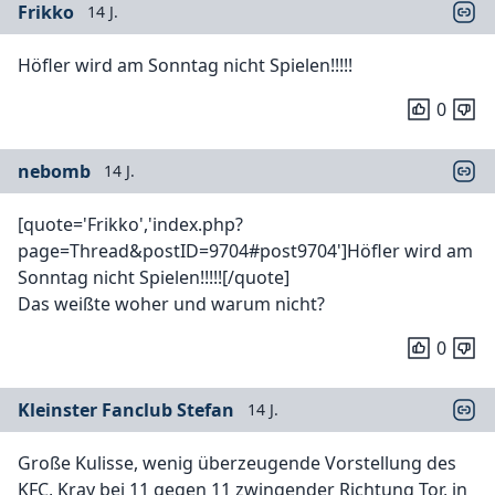
Frikko
14 J.
Höfler wird am Sonntag nicht Spielen!!!!!
0
nebomb
14 J.
[quote='Frikko','index.php?
page=Thread&postID=9704#post9704']Höfler wird am
Sonntag nicht Spielen!!!!![/quote]
Das weißte woher und warum nicht?
0
Kleinster Fanclub Stefan
14 J.
Große Kulisse, wenig überzeugende Vorstellung des
KFC, Kray bei 11 gegen 11 zwingender Richtung Tor, in