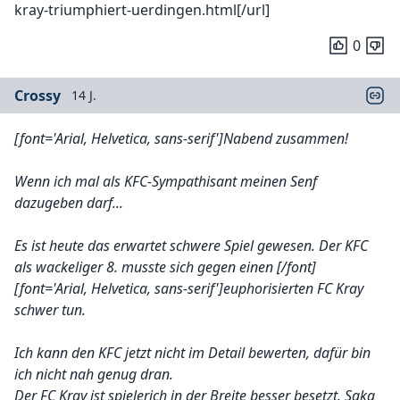
kray-triumphiert-uerdingen.html[/url]
0
Crossy
14 J.
[font='Arial, Helvetica, sans-serif']Nabend zusammen!
Wenn ich mal als KFC-
Sympathisant meinen Senf
dazugeben darf...
Es ist heute das erwartet schwere Spiel gewesen. Der KFC
als wackeliger 8. musste sich gegen einen
[/font]
[font='Arial, Helvetica, sans-serif']euphorisierten FC Kray
schwer tun.
Ich kann den KFC jetzt nicht im Detail bewerten, dafür bin
ich nicht nah genug dran.
Der FC Kray ist spielerich in der Breite besser besetzt. Saka