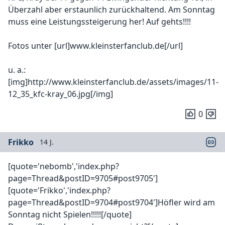
Überzahl aber erstaunlich zurückhaltend. Am Sonntag
muss eine Leistungssteigerung her! Auf gehts!!!!
Fotos unter [url]www.kleinsterfanclub.de[/url]
u. a.:
[img]http://www.kleinsterfanclub.de/assets/images/11-
12_35_kfc-kray_06.jpg[/img]
0
Frikko
14 J.
[quote='nebomb','index.php?
page=Thread&postID=9705#post9705']
[quote='Frikko','index.php?
page=Thread&postID=9704#post9704']Höfler wird am
Sonntag nicht Spielen!!!!![/quote]