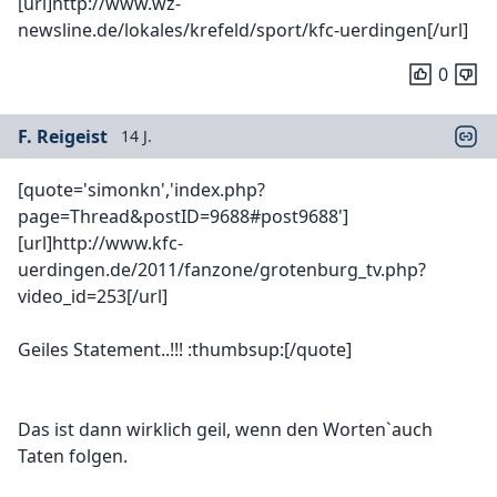
[url]http://www.wz-
newsline.de/lokales/krefeld/sport/kfc-uerdingen[/url]
0
F. Reigeist
14 J.
[quote='simonkn','index.php?
page=Thread&postID=9688#post9688']
[url]http://www.kfc-
uerdingen.de/2011/fanzone/grotenburg_tv.php?
video_id=253[/url]
Geiles Statement..!!! :thumbsup:[/quote]
Das ist dann wirklich geil, wenn den Worten`auch
Taten folgen.