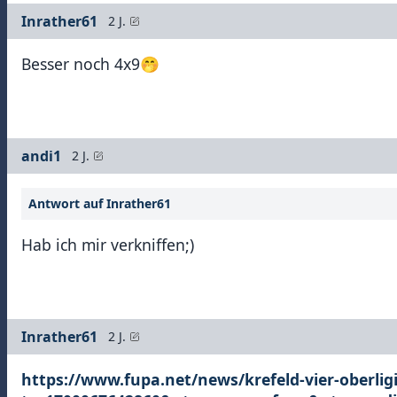
Inrather61
2 J.
Besser noch 4x9🤭
andi1
2 J.
Antwort auf Inrather61
Hab ich mir verkniffen;)
Inrather61
2 J.
https://www.fupa.net/news/krefeld-vier-oberligi