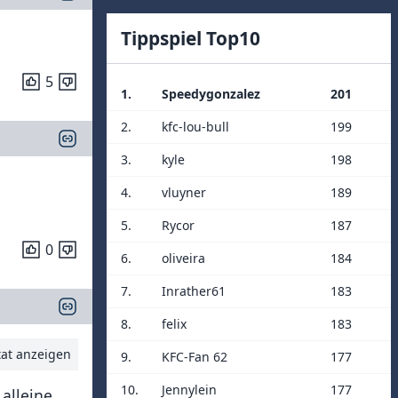
Tippspiel Top10
5
1.
Speedygonzalez
201
2.
kfc-lou-bull
199
3.
kyle
198
4.
vluyner
189
5.
Rycor
187
0
6.
oliveira
184
7.
Inrather61
183
8.
felix
183
tat anzeigen
9.
KFC-Fan 62
177
10.
Jennylein
177
 alleine…