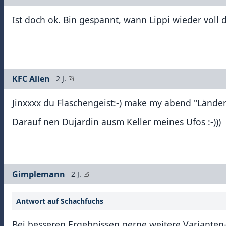
Ist doch ok. Bin gespannt, wann Lippi wieder voll da
KFC Alien
2 J.
Jinxxxx du Flaschengeist:-) make my abend "Länder
Darauf nen Dujardin ausm Keller meines Ufos :-)))
Gimplemann
2 J.
Antwort auf Schachfuchs
Bei besseren Ergebnissen gerne weitere Varianten- 