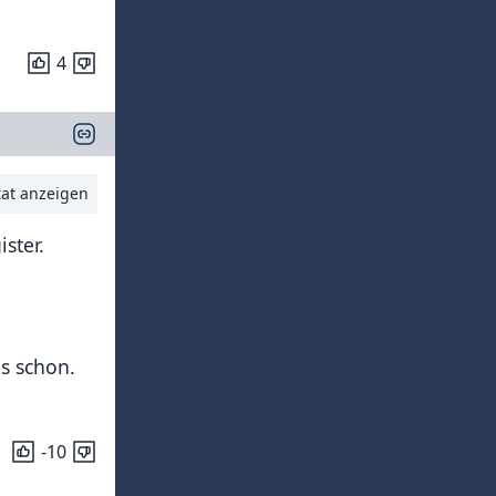
4
tat anzeigen
ster.
s schon.
-10