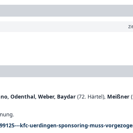
Zi
ano, Odenthal, Weber, Baydar
(72. Härtel),
Meißner
(
dnung.
a599125---kfc-uerdingen-sponsoring-muss-vorgezog