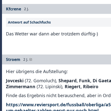
Kfcrene
2 J.
Antwort auf Schachfuchs
Das Wetter war dann aber trotzdem dürftig-)
Stroem
2 J.
Hier übrigens die Aufstellung:
Jovceski
(72. Gomoluch),
Shepard, Funk, Di Gaet
Zimmermann
(72. Lipinski),
Riegert, Ribeiro
Finde das Ergebnis nicht berauschend, aber in Or
https://www.reviersport.de/fussball/oberliga/
um-gehaelter-zahlen-nervt-nur-noch.html