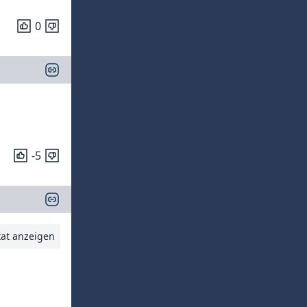
0
-5
tat anzeigen