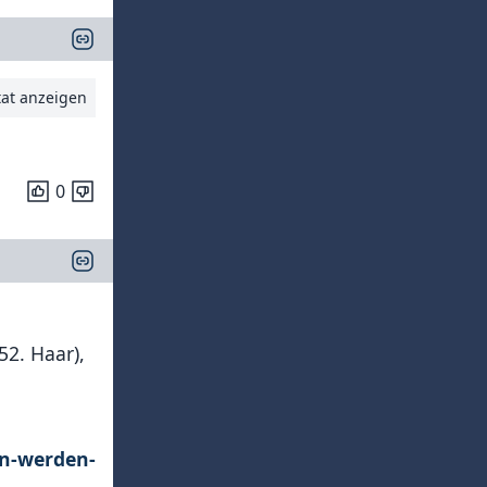
tat anzeigen
0
52. Haar),
en-werden-