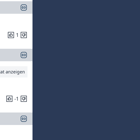
1
tat anzeigen
-1